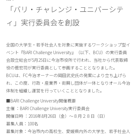
「バリ・チャレンジ・ユニバーシテ
ィ」実行委員会を創設
全国の大学生・若手社会人を対象に実施するワークショップ型イ
ベント『BARI Challenge University』（以下、BCU）の実行委員
会設立総会が5月25日に今治市役所で行われ、当社から代表取締
役の菅宏司が実行委員として参画することとなりました。
BCUは、FC今治オーナーの岡田武史氏の発案により立ち上げら
れ、この度、行政・産業界・街興し団体が一体となりオール今治
体制を組織し運営を行っていくこととなりました。
■BARI Challenge University開催概要
主催 ：BARI Challenge University実行委員会
開催日時 ：2016年8月26日（金）〜８月２８日（日）
募集人員：100名
募集対象：今治市内の高校生、愛媛県内外の大学生、若手社会人